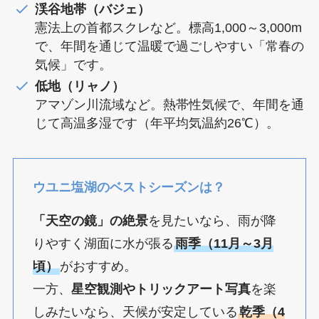
渓谷地帯（バジェ）
憲法上の首都スクレなど。標高1,000～3,000m
で、年間を通じて温暖で過ごしやすい「常春の
気候」です。
低地（リャノ）
アマゾン川流域など。熱帯性気候で、年間を通
じて高温多湿です（年平均気温約26℃）。
ウユニ塩湖のベストシーズンは？
「天空の鏡」の絶景
を見たいなら、雨が降
りやすく湖面に水が張る
雨季（11月～3月
頃）
がおすすめ。
一方、
星空観測やトリックアート写真
を楽
しみたいなら、天候が安定している
乾季（4