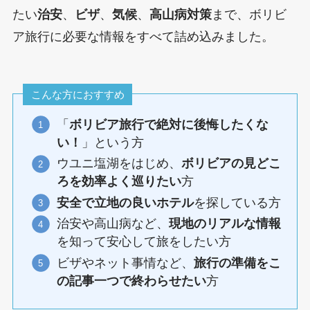
たい
治安
、
ビザ
、
気候
、
高山病対策
まで、ボリビ
ア旅行に必要な情報をすべて詰め込みました。
こんな方におすすめ
「
ボリビア旅行で絶対に後悔したくな
い！
」という方
ウユニ塩湖をはじめ、
ボリビアの見どこ
ろを効率よく巡りたい
方
安全で立地の良いホテル
を探している方
治安や高山病など、
現地のリアルな情報
を知って安心して旅をしたい方
ビザやネット事情など、
旅行の準備をこ
の記事一つで終わらせたい
方