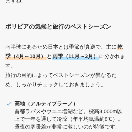
ますね。
ボリビアの気候と旅行のベストシーズン
南半球にあるため日本とは季節が真逆で、主に
乾
季（4月～10月）
と
雨季（11月～3月）
に分かれま
す。
旅行の目的によってベストシーズンが異なるた
め、しっかりチェックしておきましょう。
高地（アルティプラーノ）
首都ラパスやウユニ塩湖など。標高3,000m以
上で一年を通して冷涼（年平均気温約8℃）。
昼夜の寒暖差が非常に激しいのが特徴です。