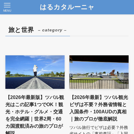
はるカタルーニャ
MENU
旅と世界
– category –
【2026年最新版】ツバル観
【2026年最新】ツバル観光
光はこの記事1つでOK！観
ビザは不要？外務省情報と
光・ホテル・グルメ・交通
入国条件・100AUDの真相
を完全網羅｜世界2周・60
｜旅のプロが徹底解説
カ国渡航済みの旅のプロが
ツバル旅行でビザは必要？外務
解説
省サイトの「事前査証」「入国