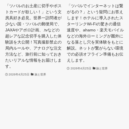
「ツバルのお土産に切手やポス
「ツバルでインターネットは繋
トカードが欲しい！」という文
がるの？」という疑問にお答え
房具好き必見。世界一訪問者が
します！ホテルに導入されたス
少ない国・ツバルの郵便局で、
ターリンクWi-Fiの驚きの通信
JAXAやアポロ計画、.tvなどの
速度や、ahamo・楽天モバイル
超レアな記念切手を購入した体
などの海外ローミングが圏外に
験談を大公開！写真撮影禁止の
なる落とし穴を実体験をもとに
局内ルールや、アナログな注文
解説。ネットが繋がらない環境
方法など、旅行前に知っておき
での必須オフライン準備もお伝
たいリアルな情報をお届けしま
えします。
す。
2026年4月25日
旅と世界
2026年4月25日
旅と世界