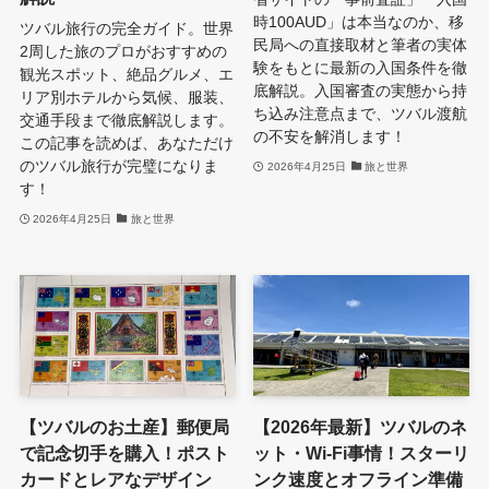
時100AUD」は本当なのか、移
ツバル旅行の完全ガイド。世界
民局への直接取材と筆者の実体
2周した旅のプロがおすすめの
験をもとに最新の入国条件を徹
観光スポット、絶品グルメ、エ
底解説。入国審査の実態から持
リア別ホテルから気候、服装、
ち込み注意点まで、ツバル渡航
交通手段まで徹底解説します。
の不安を解消します！
この記事を読めば、あなただけ
のツバル旅行が完璧になりま
2026年4月25日
旅と世界
す！
2026年4月25日
旅と世界
【ツバルのお土産】郵便局
【2026年最新】ツバルのネ
で記念切手を購入！ポスト
ット・Wi-Fi事情！スターリ
カードとレアなデザイン
ンク速度とオフライン準備