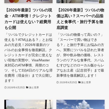
【2026年最新】ツバルの現
【2026年最新】ツバルの物
金・ATM事情！クレジット
価は高い？スーパーの品揃
カードは使えない？総費用
えと食事代・旅行予算を徹
も公開
底調査
「ツバルでクレジットカードは
「ツバルの物価って高いの？」
使える？ATMはある？」とお悩
「スーパーで買い物はでき
みの方必見！2026年最新のツ
る？」と旅行予算にお悩みの方
バルのお金事情を徹底解説。ク
へ。実際にツバルを訪れた筆者
レジットカードが完全に使えな
が、卵や飲み物の価格、レスト
い現地の実態や、Visa/Master
ランのリアルな食事代、スパム
未対応のATM事情、両替のコ
むすびなどのローカル飯からレ
ツ、そして3泊4日のリアルな滞
アなお土産（記念切手）まで最
在費用（現金分）まで大公開し
新事情を徹底解説します！
ます！
2026年4月25日
旅と世界
2026年4月25日
旅と世界