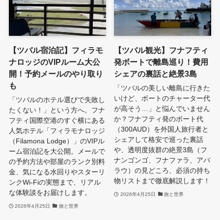
【ツバル宿泊記】フィラモ
【ツバル観光】フナフティ
ナロッジのVIPルーム大公
発ボートで離島巡り！費用
開！予約メールのやり取り
シェアの裏話と絶景3島
も
「ツバルの美しい離島に行きた
いけど、ボートのチャーター代
「ツバルのホテル選びで失敗し
が高そう…」と悩んでいません
たくない！」という方へ。フナ
か？フナフティ発のボート代
フティ国際空港のすぐ横にある
（300AUD）を外国人旅行者と
人気ホテル「フィラモナロッジ
シェアして格安で巡った裏話
（Filamona Lodge）」のVIPル
や、透明度抜群の絶景3島（フ
ーム宿泊記を大公開。メールで
ナンゴンゴ、フナファラ、アバ
の予約方法や部屋のランク別料
ラウ）の見どころ、必須の持ち
金、気になる水回りやスターリ
物リストまで徹底解説します！
ンクWi-Fiの実態まで、リアル
な体験談をお届けします。
2026年4月25日
旅と世界
2026年4月25日
旅と世界