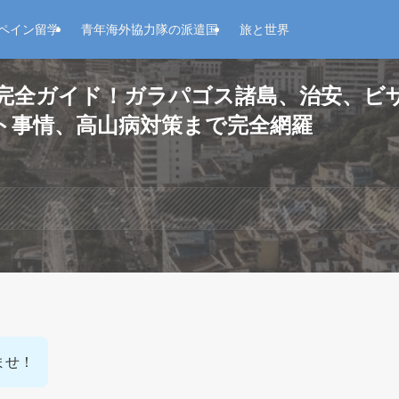
ペイン留学
青年海外協力隊の派遣国
旅と世界
旅行完全ガイド！ガラパゴス諸島、治安、
ト事情、高山病対策まで完全網羅
いませ！