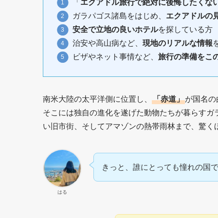
「
エクアドル旅行で絶対に後悔したくな
ガラパゴス諸島をはじめ、
エクアドルの
安全で立地の良いホテル
を探している方
治安や高山病など、
現地のリアルな情報
ビザやネット事情など、
旅行の準備をこ
南米大陸の太平洋側に位置し、
「赤道」
が国名の
そこには独自の進化を遂げた動物たちが暮らすガ
い旧市街、そしてアマゾンの熱帯雨林まで、驚く
きっと、誰にとっても憧れの国
はる