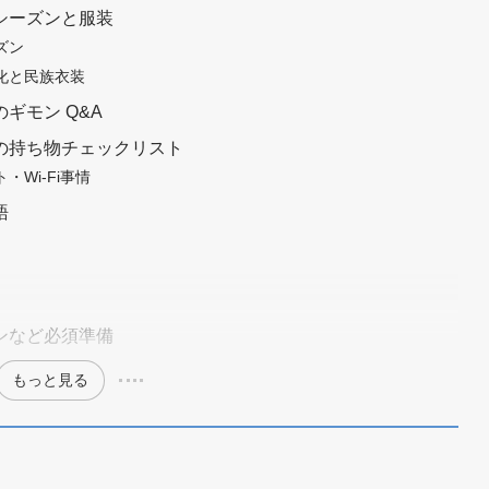
シーズンと服装
ズン
化と民族衣装
ギモン Q&A
の持ち物チェックリスト
Wi-Fi事情
語
ンなど必須準備
もっと見る