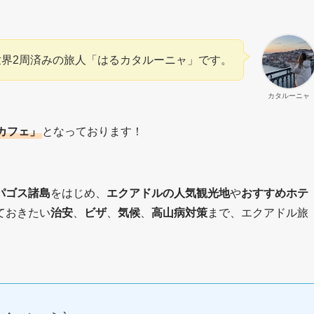
世界2周済みの旅人「はるカタルーニャ」です。
カタルーニャ
カフェ」
となっております！
パゴス諸島
をはじめ、
エクアドルの人気観光地
や
おすすめホテ
ておきたい
治安
、
ビザ
、
気候
、
高山病対策
まで、エクアドル旅