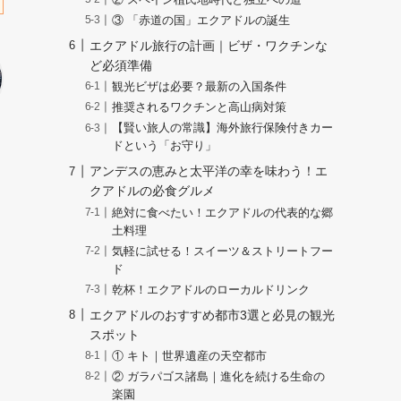
③ 「赤道の国」エクアドルの誕生
エクアドル旅行の計画｜ビザ・ワクチンな
ど必須準備
観光ビザは必要？最新の入国条件
推奨されるワクチンと高山病対策
【賢い旅人の常識】海外旅行保険付きカー
ドという「お守り」
アンデスの恵みと太平洋の幸を味わう！エ
クアドルの必食グルメ
絶対に食べたい！エクアドルの代表的な郷
土料理
気軽に試せる！スイーツ＆ストリートフー
ド
乾杯！エクアドルのローカルドリンク
エクアドルのおすすめ都市3選と必見の観光
スポット
① キト｜世界遺産の天空都市
② ガラパゴス諸島｜進化を続ける生命の
楽園