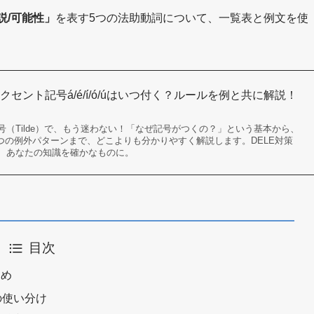
説/可能性」
を表す5つの法助動詞について、一覧表と例文を使
セント記号á/é/í/ó/úはいつ付く？ルールを例と共に解説！
（Tilde）で、もう迷わない！「なぜ記号がつくの？」という基本から、
法則、3つの例外パターンまで、どこよりも分かりやすく解説します。DELE対策
、あなたの知識を確かなものに。
目次
とめ
ue の使い分け