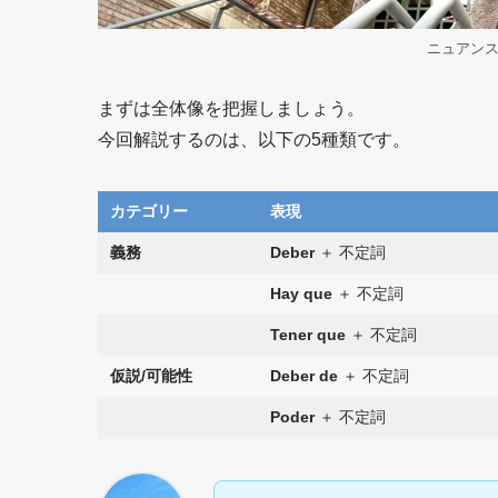
ニュアン
まずは全体像を把握しましょう。
今回解説するのは、以下の5種類です。
カテゴリー
表現
義務
Deber
＋ 不定詞
Hay que
＋ 不定詞
Tener que
＋ 不定詞
仮説/可能性
Deber de
＋ 不定詞
Poder
＋ 不定詞