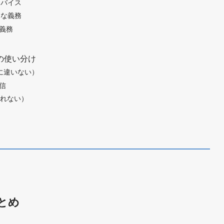
ドバイス
識的な義務
い義務
ue の使い分け
（〜に違いない）
確信
もしれない）
とめ