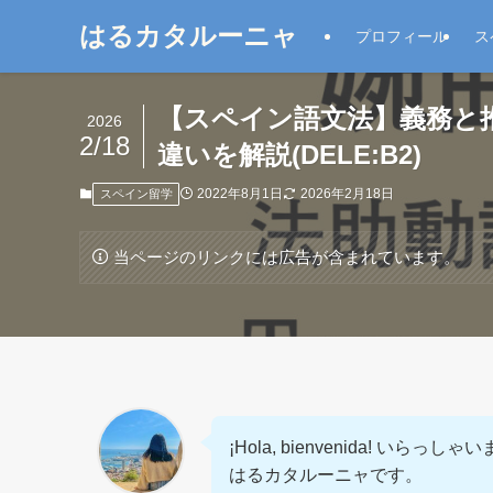
はるカタルーニャ
プロフィール
ス
【スペイン語文法】義務と推量の
2026
2/18
違いを解説(DELE:B2)
2022年8月1日
2026年2月18日
スペイン留学
当ページのリンクには広告が含まれています。
¡Hola, bienvenida! いらっしゃ
はるカタルーニャです。