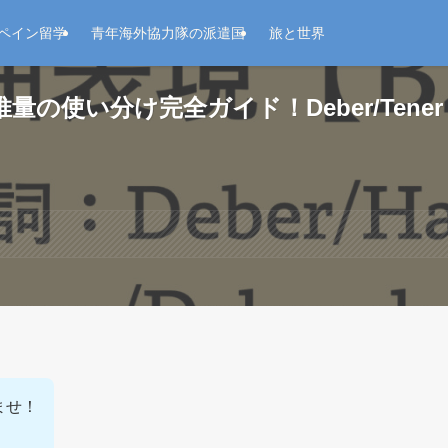
ペイン留学
青年海外協力隊の派遣国
旅と世界
使い分け完全ガイド！Deber/Tener q
いませ！