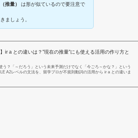
de（推量）
は形が似ているので要注意で
いきましょう。
ir a との違いは？”現在の推量”にも使える活用の作り方と
使う？「～だろう」という未来予測だけでなく「今ごろ～かな？」という
E A2レベルの文法を、留学プロが不規則動詞の活用から ir a との違いま