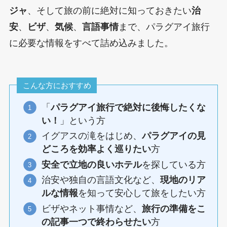
ジャ
、そして旅の前に絶対に知っておきたい
治
安
、
ビザ
、
気候
、
言語事情
まで、パラグアイ旅行
に必要な情報をすべて詰め込みました。
こんな方におすすめ
「
パラグアイ旅行で絶対に後悔したくな
い！
」という方
イグアスの滝をはじめ、
パラグアイの見
どころを効率よく巡りたい
方
安全で立地の良いホテル
を探している方
治安や独自の言語文化など、
現地のリア
ルな情報
を知って安心して旅をしたい方
ビザやネット事情など、
旅行の準備をこ
の記事一つで終わらせたい
方