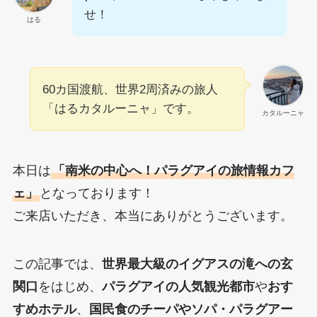
せ！
はる
60カ国渡航、世界2周済みの旅人
「はるカタルーニャ」です。
カタルーニャ
本日は
「南米の中心へ！パラグアイの旅情報カフ
ェ」
となっております！
ご来店いただき、本当にありがとうございます。
この記事では、
世界最大級のイグアスの滝への玄
関口
をはじめ、
パラグアイの人気観光都市
や
おす
すめホテル
、
国民食のチーパやソパ・パラグアー