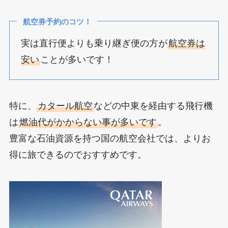
航空券予約のコツ！
実は直行便よりも乗り継ぎ便の方が
航空券は
安い
ことが多いです！
特に、
カタール航空
などの中東を経由する飛行機
は
燃油代がかからない事が多いです
。
豊富な石油資源を持つ国の航空会社では、よりお
得に旅できるのでおすすめです。