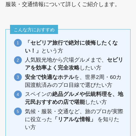
服装・交通情報について詳しくご紹介します。
こんな方におすすめ
「セビリア旅行で絶対に後悔したくな
い！」
という方
人気観光地から穴場グルメまで、
セビリ
アを効率よく完全攻略
したい方
安全で快適なホテル
を、世界2周・60カ
国渡航済みのプロ目線で選びたい方
スペインの
絶品グルメや伝統料理を、地
元民おすすめの店で堪能
したい方
気候・服装・交通など、旅のプロが実際
に役立った
「リアルな情報」
を知りた
い方