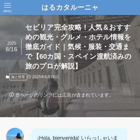
はるカタルーニャ
MENU
セビリア完全攻略！人気＆おすす
めの観光・グルメ・ホテル情報を
2025
徹底ガイド｜気候・服装・交通ま
8/16
で【60カ国・スペイン渡航済みの
旅のプロが解説】
2025年8月16日
旅と世界
当ページのリンクには広告が含まれています。
¡Hola, bienvenida! いらっしゃいま