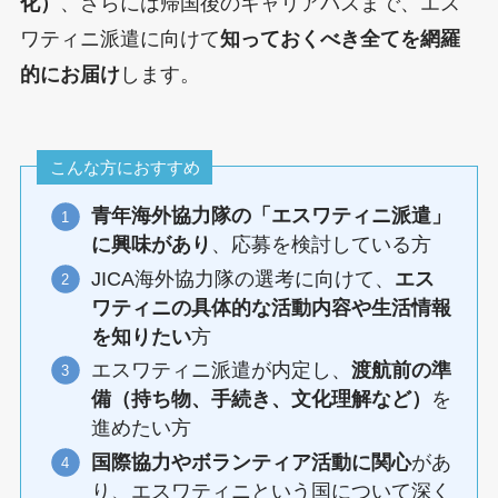
化）
、さらには帰国後のキャリアパスまで、エス
ワティニ派遣に向けて
知っておくべき全てを網羅
的にお届け
します。
こんな方におすすめ
青年海外協力隊の「エスワティニ派遣」
に興味があり
、応募を検討している方
JICA海外協力隊の選考に向けて、
エス
ワティニの具体的な活動内容や生活情報
を知りたい
方
エスワティニ派遣が内定し、
渡航前の準
備（持ち物、手続き、文化理解など）
を
進めたい方
国際協力やボランティア活動に関心
があ
り、エスワティニという国について深く