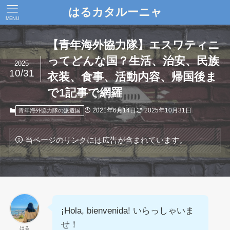
はるカタルーニャ
MENU
【青年海外協力隊】エスワティニ
ってどんな国？生活、治安、民族
2025
10/31
衣装、食事、活動内容、帰国後ま
で1記事で網羅
2021年6月14日
2025年10月31日
青年海外協力隊の派遣国
当ページのリンクには広告が含まれています。
¡Hola, bienvenida! いらっしゃいま
せ！
はる