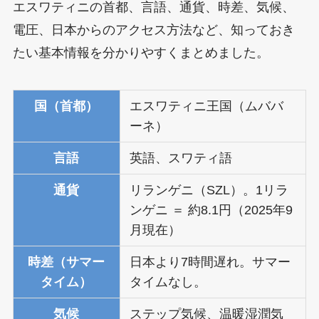
エスワティニの首都、言語、通貨、時差、気候、
電圧、日本からのアクセス方法など、知っておき
たい基本情報を分かりやすくまとめました。
国（首都）
エスワティニ王国（ムババ
ーネ）
言語
英語、スワティ語
通貨
リランゲニ（SZL）。1リラ
ンゲニ ＝ 約8.1円（2025年9
月現在）
時差（サマー
日本より7時間遅れ。サマー
タイム）
タイムなし。
気候
ステップ気候、温暖湿潤気