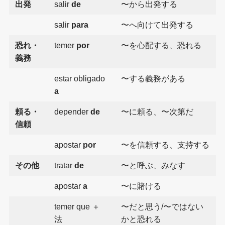
出発
salir
de
〜から出発する
salir
para
〜へ向けて出発する
恐れ・
temer
por
〜を心配する、恐れる
義務
estar obligado
〜する義務がある
a
頼る・
depender
de
〜に頼る、〜次第だ
信頼
apostar
por
〜を信頼する、支持する
その他
tratar
de
〜と呼ぶ、みなす
apostar
a
〜に賭ける
temer que ＋
〜だと思う/〜ではない
法
かと恐れる