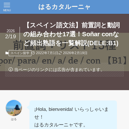
はるカタルーニャ
MENU
【スペイン語文法】前置詞と動詞
2026
の組み合わせ17選！Soñar conな
2/19
ど頻出熟語を一覧解説(DELE:B1)
2022年7月1日
2026年2月19日
スペイン留学
当ページのリンクには広告が含まれています。
¡Hola, bienvenida! いらっしゃいま
せ！
はる
はるカタルーニャです。