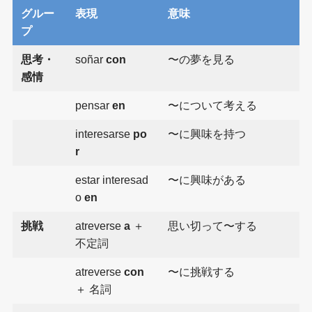
グルー
表現
意味
プ
思考・
soñar
con
〜の夢を見る
感情
pensar
en
〜について考える
interesarse
po
〜に興味を持つ
r
estar interesad
〜に興味がある
o
en
挑戦
atreverse
a
＋
思い切って〜する
不定詞
atreverse
con
〜に挑戦する
＋ 名詞