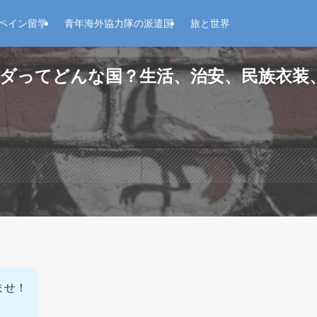
ペイン留学
青年海外協力隊の派遣国
旅と世界
ダってどんな国？生活、治安、民族衣装
いませ！