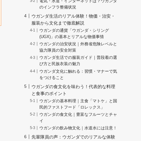
電気・水道・インターネットは？ウガンダ
のインフラ整備状況
ウガンダ生活のリアル体験！物価・治安・
服装から文化まで徹底解説
ウガンダの通貨「ウガンダ・シリング
(UGX)」の基本とリアルな物価事情
ウガンダの治安状況｜外務省危険レベルと
協力隊員の安全対策
ウガンダ生活での服装ガイド｜普段着の選
び方と民族衣装の魅力
ウガンダ文化に触れる：習慣・マナーで気
をつけること
ウガンダの食文化を味わう！代表的な料理
と食事のポイント
ウガンダの基本料理｜主食「マトケ」と国
民的ファストフード「ロレックス」
ウガンダの食文化｜豊富なフルーツとチャ
イ
ウガンダの飲み物文化｜水道水には注意！
先輩隊員の声：ウガンダでのリアルな体験