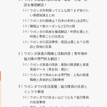
語を徹底解説！
ウガンダ共和国ってどんな国？まず知りた
い基礎知識まとめ
ウガンダの面積は？日本の本州とほぼ同じ
隣国は？南スーダンなど計5カ国
ウガンダの気候を徹底解説！年間を通じた
特徴と季節ごとの注意点
ウガンダの言語事情：英語は通じる？公用
語と現地の言葉
ウガンダ派遣の職種と活動内容｜青年海外
協力隊の専門性を解説！
ウガンダ派遣の現状：最新の隊員数と派遣
実績データ（男女別・累計）
ウガンダで求められる専門性：人気の派遣
職種と具体的な活動事例
ウガンダでの生活基盤：協力隊員の住居と
インフラ事情
ウガンダでの住まいはどうなる？協力隊員
の住居事情