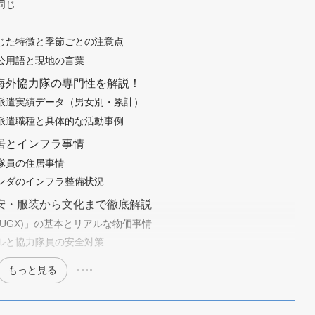
同じ
じた特徴と季節ごとの注意点
公用語と現地の言葉
海外協力隊の専門性を解説！
派遣実績データ（男女別・累計）
派遣職種と具体的な活動事例
居とインフラ事情
隊員の住居事情
ンダのインフラ整備状況
安・服装から文化まで徹底解説
UGX)」の基本とリアルな物価事情
ルと協力隊員の安全対策
もっと見る