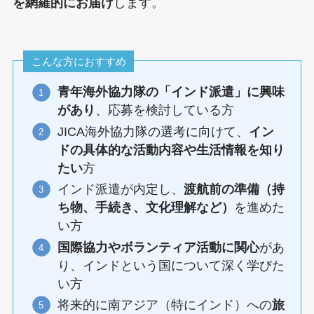
を網羅的にお届け
します。
こんな方におすすめ
青年海外協力隊の「インド派遣」に興味
があり
、応募を検討している方
JICA海外協力隊の選考に向けて、
イン
ドの具体的な活動内容や生活情報を知り
たい
方
インド派遣が内定し、
渡航前の準備（持
ち物、手続き、文化理解など）
を進めた
い方
国際協力やボランティア活動に関心
があ
り、インドという国について深く学びた
い方
将来的に南アジア（特にインド）への
旅