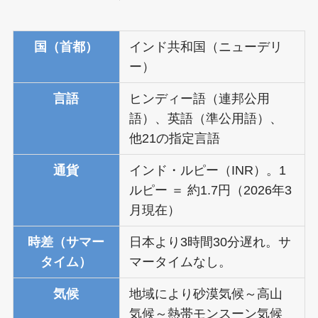
国（首都）
インド共和国（ニューデリ
ー）
言語
ヒンディー語（連邦公用
語）、英語（準公用語）、
他21の指定言語
通貨
インド・ルピー（INR）。1
ルピー ＝ 約1.7円（2026年3
月現在）
時差（サマー
日本より3時間30分遅れ。サ
タイム）
マータイムなし。
気候
地域により砂漠気候～高山
気候～熱帯モンスーン気候