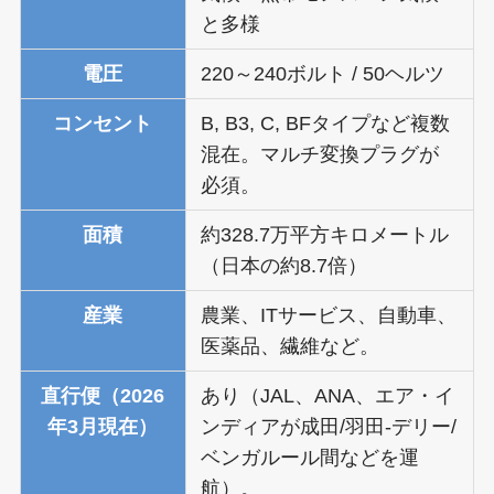
と多様
電圧
220～240ボルト / 50ヘルツ
コンセント
B, B3, C, BFタイプなど複数
混在。マルチ変換プラグが
必須。
面積
約328.7万平方キロメートル
（日本の約8.7倍）
産業
農業、ITサービス、自動車、
医薬品、繊維など。
直行便（2026
あり（JAL、ANA、エア・イ
年3月現在）
ンディアが成田/羽田-デリー/
ベンガルール間などを運
航）。